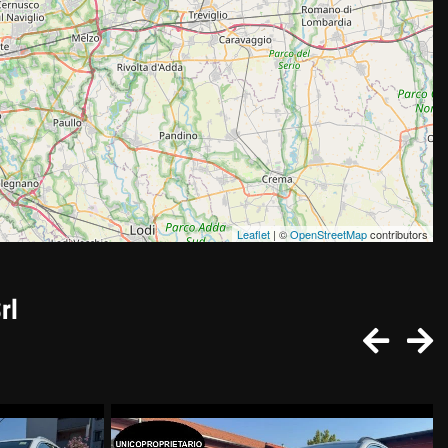
Leaflet
| ©
OpenStreetMap
contributors
rl