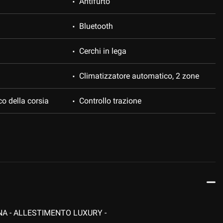
Antifurto
Bluetooth
Cerchi in lega
Climatizzatore automatico, 2 zone
co della corsia
Controllo trazione
ESP
Frenata d'emergenza assistita
ettronico
Isofix
Park Distance Control
A - ALLESTIMENTO LUXURY -