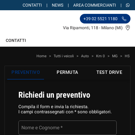
CONTATTI
NEWS
AREA COMMERCIANTI
+39 02 5521 1180
Via Ripamonti, 118 - Milano (MI)
CONTATTI
Home
>
Tutti i veicoli
>
Auto
>
Km 0
>
MG
>
HS
PREVENTIVO
PERMUTA
TEST DRIVE
Richiedi un preventivo
Compila il form e invia la richiesta.
I campi contrassegnati con * sono obbligatori.
Nome e Cognome *