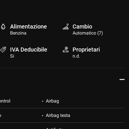
Alimentazione
Cambio
Benzina
Automatico (7)
IVA Deducibile
Proprietari
Si
n.d.
ntrol
Airbag
o
Airbag testa