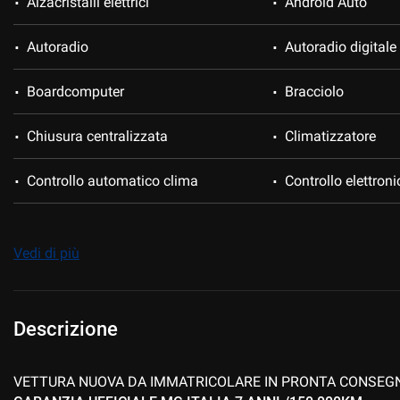
Alzacristalli elettrici
Android Auto
Autoradio
Autoradio digitale
Boardcomputer
Bracciolo
Chiusura centralizzata
Climatizzatore
Controllo automatico clima
Controllo elettroni
Controllo vocale
Cruise Control
Vedi di più
Fari LED
Fendinebbia
Freno di stazionamento elettrico
Immobilizzatore el
Descrizione
Luci diurne LED
MP3
VETTURA NUOVA DA IMMATRICOLARE IN PRONTA CONSEGN