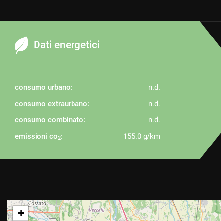
Dati energetici
consumo urbano:
n.d.
consumo extraurbano:
n.d.
consumo combinato:
n.d.
emissioni co
:
155.0 g/km
2
+