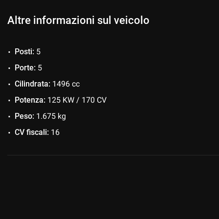
VISITA IL NOSTRO SITO WWW.MFMOTORS.IT PER CONOSC
Altre informazioni sul veicolo
* MF MOTORS MILANO DECLINA OGNI RESPONSABILITA' P
EVENTUALI INESATTEZZE TECNICHE NELLA DESCRIZIONE 
Posti:
5
EQUIPAGGIAMENTI E DEGLI ACCESSORI INDICATI.
Porte:
5
Cilindrata:
1496 cc
Potenza:
125 KW / 170 CV
Peso:
1.675 kg
CV fiscali:
16