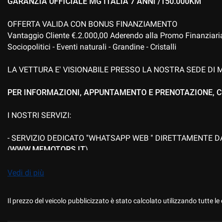
GARANZIA UFFICIALE MG ITALIA 7 ANNI /150.000KM
Regolazione elettrica sedili
Riconoscimento dei
OFFERTA VALIDA CON BONUS FINANZIAMENTO
Sensore di luce
Sensore di pioggi
Vantaggio Cliente €.2.000,00 Aderendo alla Promo Finanziaria 
Sociopolitici - Eventi naturali - Grandine - Cristalli
Servosterzo
Sound system
LA VETTURA E' VISIONABILE PRESSO LA NOSTRA SEDE DI M
Specchietti Ripiegabili elettricamente
TELECAMERA 360
PER INFORMAZIONI, APPUNTAMENTO E PRENOTAZIONE, C
Touch screen
USB
I NOSTRI SERVIZI:
Vivavoce
Volante in pelle
- SERVIZIO DEDICATO ''WHATSAPP WEB '' DIRETTAMENTE
(
WWW.MFMOTORS.IT
)
- FINANZIAMENTI PERSONALIZZATI STANDARD, MAXIRATA O
Vedi di più
DI POLIZZA FURTO/INCENDIO - CRISTALLI- KASKO DEDICAT
Il prezzo del veicolo pubblicizzato è stato calcolato utilizzando tutte
- VALUTAZIONE PERSONALIZZATA DEL VOSTRO USATO