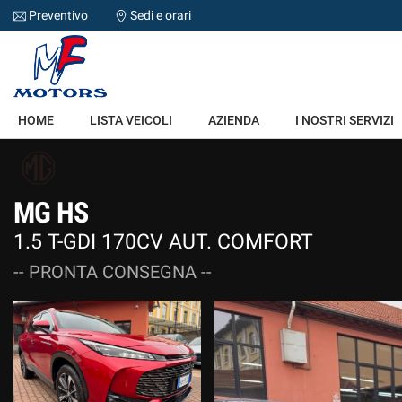
Preventivo
Sedi e orari
HOME
HOME
LISTA VEICOLI
AZIENDA
I NOSTRI SERVIZI
LISTA VEICOLI
AZIENDA
MG HS
1.5 T-GDI 170CV AUT. COMFORT
I NOSTRI SERVIZI
-- PRONTA CONSEGNA --
DICONO DI NOI
ACQUISTIAMO USATO
ASSISTENZA