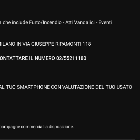
 segnali stradali
Sedile posteriore sdoppiato
a
Sensori di parcheggio posteriori
che include Furto/Incendio - Atti Vandalici - Eventi
Specchietti laterali elettrici
ILANO IN VIA GIUSEPPE RIPAMONTI 118
°
Telecamera per parcheggio assistito
ONTATTARE IL NUMERO 02/55211180
Vetri oscurati
Volante multifunzione
 DAL TUO SMARTPHONE CON VALUTAZIONE DEL TUO USATO
 LEASING CON POSSIBILITA'
A AD OGNI VOSTRA ESIGENZA!!!
 le campagne commerciali a disposizione.