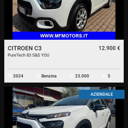
CITROEN C3
12.900 €
PureTech 83 S&S YOU
2024
Benzina
23.000
5
AZIENDALE