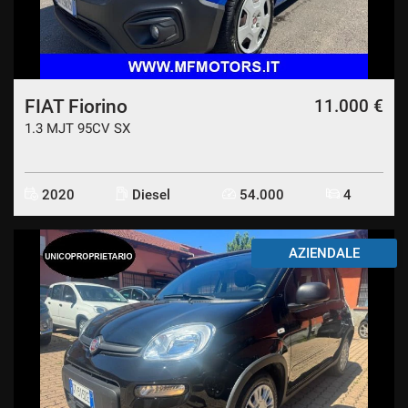
FIAT Fiorino
11.000 €
1.3 MJT 95CV SX
2020
Diesel
54.000
4
AZIENDALE