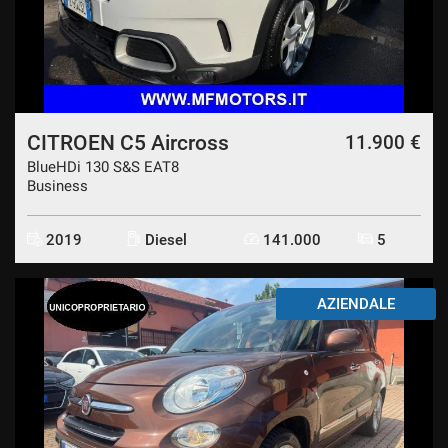
CITROEN C5 Aircross
11.900 €
BlueHDi 130 S&S EAT8
Business
2019
Diesel
141.000
5
AZIENDALE