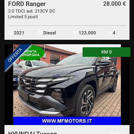
FORD Ranger
28.000 €
2.0 TDCi aut. 213CV DC
Limited 5 posti
2021
Diesel
123.000
4
OFFERTA
KM 0
HYUNDAI Tucson
44.300 €