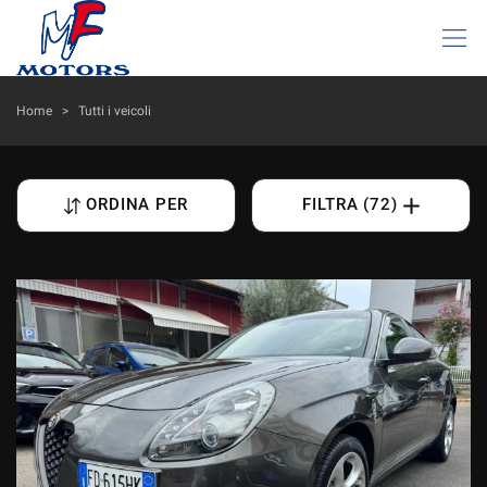
HOME
Home
>
Tutti i veicoli
LISTA VEICOLI
ORDINA PER
FILTRA (72)
AZIENDA
I NOSTRI SERVIZI
DICONO DI NOI
ACQUISTIAMO USATO
ASSISTENZA