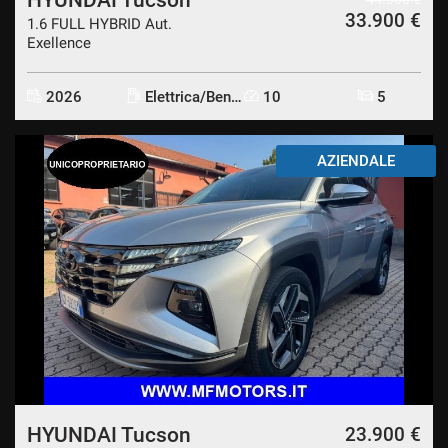
33.900 €
1.6 FULL HYBRID Aut.
Exellence
2026
Elettrica/Benzina
10
5
AZIENDALE
HYUNDAI Tucson
23.900 €