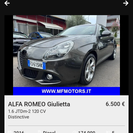
ALFA ROMEO Giulietta
6.500 €
1.6 JTDm-2 120 CV
Distinctive
2016
Diesel
174.000
5