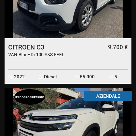
CITROEN C3
9.700 €
VAN BlueHDi 100 S&S FEEL
2022
Diesel
55.000
5
AZIENDALE