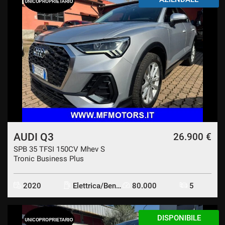
AUDI Q3
26.900 €
SPB 35 TFSI 150CV Mhev S
Tronic Business Plus
2020
Elettrica/Benzina
80.000
5
DISPONIBILE