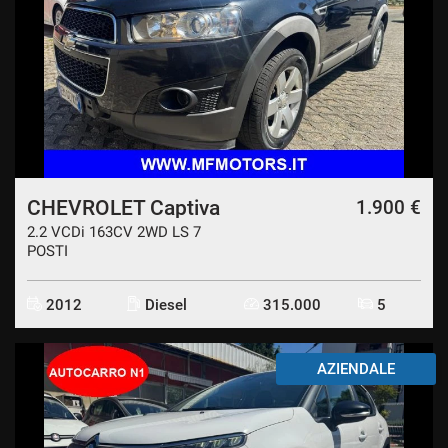
CHEVROLET Captiva
1.900 €
2.2 VCDi 163CV 2WD LS 7
POSTI
2012
Diesel
315.000
5
AZIENDALE