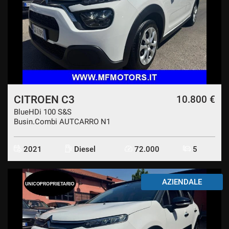
CITROEN C3
10.800 €
BlueHDi 100 S&S
Busin.Combi AUTCARRO N1
2021
Diesel
72.000
5
AZIENDALE