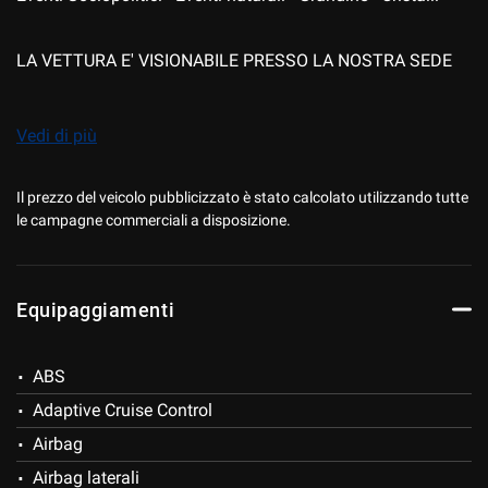
LA VETTURA E' VISIONABILE PRESSO LA NOSTRA SEDE
DI MILANO IN VIA GIUSEPPE RIPAMONTI 118
Vedi di più
PER INFORMAZIONI, APPUNTAMENTO E PRENOTAZIONE,
CONTATTARE IL NUMERO 02/55211180
Il prezzo del veicolo pubblicizzato è stato calcolato utilizzando tutte
le campagne commerciali a disposizione.
I NOSTRI SERVIZI:
Equipaggiamenti
- SERVIZIO DEDICATO '
'WHATSAPP WEB
'' DIRETTAMENTE
DAL TUO SMARTPHONE CON VALUTAZIONE DEL TUO
ABS
USATO (WWW.MFMOTORS.IT)
Adaptive Cruise Control
Airbag
- FINANZIAMENTI PERSONALIZZATI STANDARD,
Airbag laterali
MAXIRATA O LEASING CON POSSIBILITA'