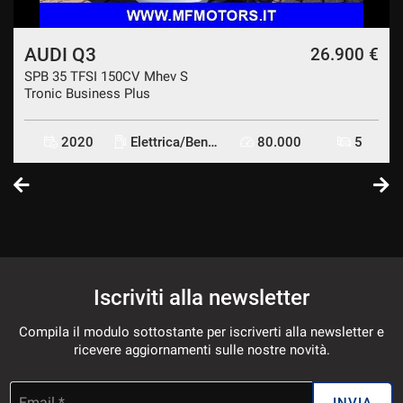
AUDI Q3
€
26.900 €
SPB 35 TFSI 150CV Mhev S
Tronic Business Plus
2020
Elettrica/Benzina
80.000
5
Iscriviti alla newsletter
Compila il modulo sottostante per iscriverti alla newsletter e
ricevere aggiornamenti sulle nostre novità.
Email *
INVIA