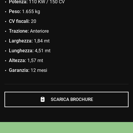
Potenza:
110 KW / 150 CV
Controllo trazione
Controllo vocale
Peso:
1.655 kg
Cronologia tagliandi
CV fiscali:
20
Cruise Control
Trazione:
Anteriore
ESP
Larghezza:
1,84 mt
Fari LED
Lunghezza:
4,51 mt
Fendinebbia
Altezza:
1,57 mt
Filtro antiparticolato
Garanzia:
12 mesi
Frenata d'emergenza assistita
Immobilizzatore elettronico
Isofix
SCARICA BROCHURE
Limitatore di velocità
Luci diurne
Luci diurne LED
MP3