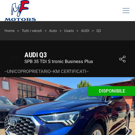
HOME
Home
>
Tutti i veicoli
>
Auto
>
Usato
>
AUDI
>
Q3
LISTA VEICOLI
AUDI Q3
SPB 35 TDI S tronic Business Plus
AZIENDA
--UNICOPROPRIETARIO--KM CERTIFICATI--
I NOSTRI SERVIZI
DISPONIBILE
DICONO DI NOI
ACQUISTIAMO USATO
ASSISTENZA