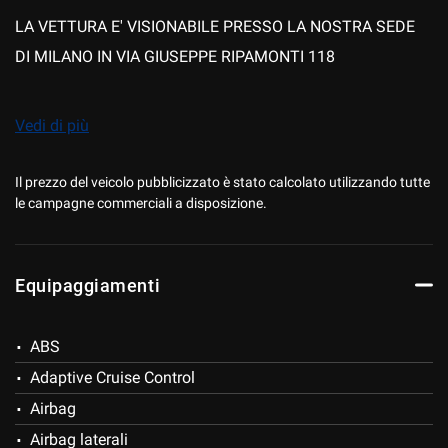
LA VETTURA E' VISIONABILE PRESSO LA NOSTRA SEDE
DI MILANO IN VIA GIUSEPPE RIPAMONTI 118
PER INFORMAZIONI, APPUNTAMENTO E PRENOTAZIONE,
Vedi di più
CONTATTARE IL NUMERO 02/55211180
Il prezzo del veicolo pubblicizzato è stato calcolato utilizzando tutte
le campagne commerciali a disposizione.
I NOSTRI SERVIZI:
- SERVIZIO DEDICATO ''WHATSAPP WEB '' DIRETTAMENTE
Equipaggiamenti
DAL TUO SMARTPHONE CON VALUTAZIONE DEL TUO
USATO (WWW.MFMOTORS.IT)
ABS
Adaptive Cruise Control
- FINANZIAMENTI PERSONALIZZATI STANDARD,
Airbag
MAXIRATA O LEASING CON POSSIBILITA'
Airbag laterali
DI POLIZZA FURTO/INCENDIO - CRISTALLI- KASKO