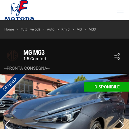
HOME
Home
>
Tutti i veicoli
>
Auto
>
Km 0
>
MG
>
MG3
LISTA VEICOLI
MG MG3
1.5 Comfort
AZIENDA
--PRONTA CONSEGNA--
I NOSTRI SERVIZI
OFFERTA
DISPONIBILE
DICONO DI NOI
ACQUISTIAMO USATO
ASSISTENZA