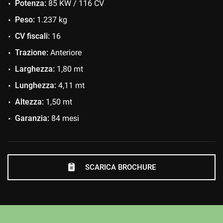
Potenza:
85 KW / 116 CV
Cruise Control
ESP
Peso:
1.237 kg
Fari LED
CV fiscali:
16
Frenata d'emergenza assistita
Trazione:
Anteriore
Immobilizzatore elettronico
Larghezza:
1,80 mt
Luci diurne
Lunghezza:
4,11 mt
Luci diurne LED
Altezza:
1,50 mt
MP3
Garanzia:
84 mesi
Riconoscimento dei segnali stradali
Sensore di luce
Sensori di parcheggio posteriori
SCARICA BROCHURE
Servosterzo
Navigatore satellitare
Sound system
Specchietti laterali elettrici