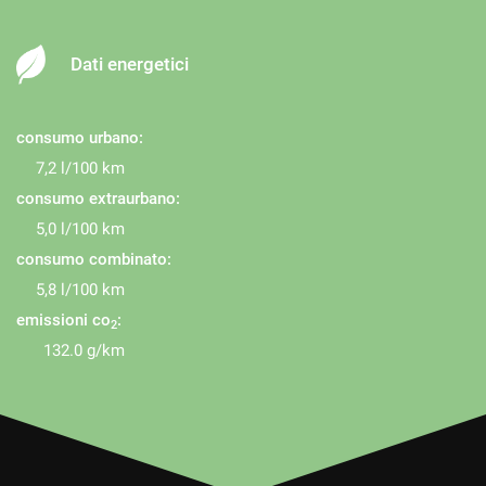
Dati energetici
consumo urbano:
7,2 l/100 km
consumo extraurbano:
5,0 l/100 km
consumo combinato:
5,8 l/100 km
emissioni co
:
2
132.0 g/km