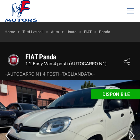
HOME
Home
>
Tutti i veicoli
>
Auto
>
Usato
>
FIAT
>
Panda
LISTA VEICOLI
FIAT Panda
1.2 Easy Van 4 posti (AUTOCARRO N1)
AZIENDA
--AUTOCARRO N1 4 POSTI--TAGLIANDATA--
I NOSTRI SERVIZI
DISPONIBILE
DICONO DI NOI
ACQUISTIAMO USATO
ASSISTENZA