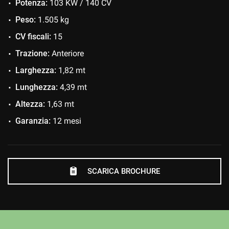
Potenza:
103 KW / 140 CV
Immobilizzatore elettronico
Isofix
Peso:
1.505 kg
MP3
CV fiscali:
15
Sedile posteriore sdoppiato
Trazione:
Anteriore
Sensore di luce
Larghezza:
1,82 mt
Sensori di parcheggio posteriori
Lunghezza:
4,39 mt
Servosterzo
Altezza:
1,63 mt
Sound system
Garanzia:
12 mesi
Specchietti laterali elettrici
Touch screen
USB
SCARICA BROCHURE
Vivavoce
Volante in pelle
Volante multifunzione