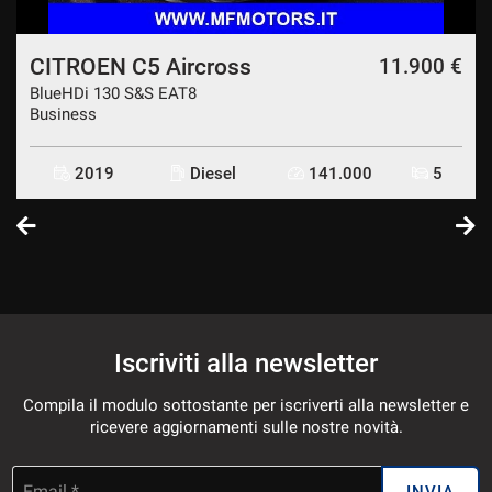
CITROEN C5 Aircross
€
11.900 €
BlueHDi 130 S&S EAT8
Business
2019
Diesel
141.000
5
Iscriviti alla newsletter
Compila il modulo sottostante per iscriverti alla newsletter e
ricevere aggiornamenti sulle nostre novità.
Email *
INVIA