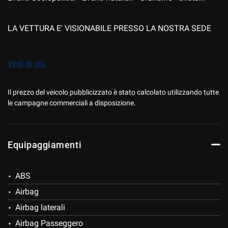
LA VETTURA E' VISIONABILE PRESSO LA NOSTRA SEDE
DI MILANO IN VIA GIUSEPPE RIPAMONTI 118
Vedi di più
PER INFORMAZIONI, APPUNTAMENTO E PRENOTAZIONE,
CONTATTARE IL NUMERO 02/55211180
Il prezzo del veicolo pubblicizzato è stato calcolato utilizzando tutte
le campagne commerciali a disposizione.
I NOSTRI SERVIZI:
Equipaggiamenti
- SERVIZIO DEDICATO ''WHATSAPP WEB '' DIRETTAMENTE
DAL TUO SMARTPHONE CON VALUTAZIONE DEL TUO
ABS
USATO (WWW.MFMOTORS.IT)
Airbag
Airbag laterali
- FINANZIAMENTI PERSONALIZZATI STANDARD,
Airbag Passeggero
MAXIRATA O LEASING CON POSSIBILITA'