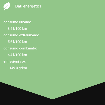
Dati energetici
consumo urbano:
8,5 l/100 km
consumo extraurbano:
5,6 l/100 km
consumo combinato:
6,4 l/100 km
emissioni co
:
2
149.0 g/km