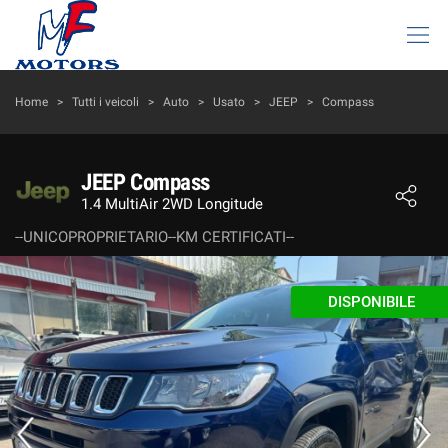
HOME
Home
>
Tutti i veicoli
>
Auto
>
Usato
>
JEEP
>
Compass
LISTA VEICOLI
JEEP Compass
1.4 MultiAir 2WD Longitude
AZIENDA
--UNICOPROPRIETARIO--KM CERTIFICATI--
I NOSTRI SERVIZI
DISPONIBILE
DICONO DI NOI
ACQUISTIAMO USATO
ASSISTENZA