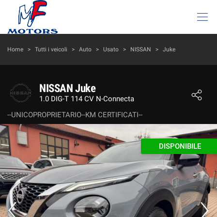
HOME
Home
>
Tutti i veicoli
>
Auto
>
Usato
>
NISSAN
>
Juke
LISTA VEICOLI
NISSAN Juke
1.0 DIG-T 114 CV N-Connecta
AZIENDA
--UNICOPROPRIETARIO--KM CERTIFICATI--
I NOSTRI SERVIZI
DISPONIBILE
DICONO DI NOI
ACQUISTIAMO USATO
ASSISTENZA