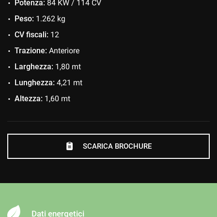
Potenza:
84 KW / 114 CV
Controllo vocale
Cruise Control
Peso:
1.262 kg
ESP
CV fiscali:
12
Fari LED
Trazione:
Anteriore
Fendinebbia
Larghezza:
1,80 mt
Frenata d'emergenza assistita
Lunghezza:
4,21 mt
Immobilizzatore elettronico
Altezza:
1,60 mt
Interni in pelle
Isofix
Luci diurne LED
SCARICA BROCHURE
MP3
Riconoscimento dei segnali stradali
Sedile posteriore sdoppiato
Sensore di pioggia
Dati energetici
Sensori di parcheggio posteriori