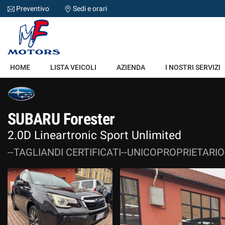
Preventivo
Sedi e orari
HOME
HOME
LISTA VEICOLI
AZIENDA
I NOSTRI SERVIZI
LISTA VEICOLI
AZIENDA
SUBARU Forester
2.0D Lineartronic Sport Unlimited
I NOSTRI SERVIZI
--TAGLIANDI CERTIFICATI--UNICOPROPRIETARIO
DICONO DI NOI
ACQUISTIAMO USATO
ASSISTENZA