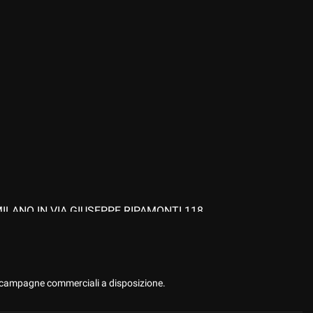
Sound system
rcheggio assistito
Touch screen
Vivavoce
ione
ILANO IN VIA GIUSEPPE RIPAMONTI 118
ONTATTARE IL NUMERO 02/55211180
 le campagne commerciali a disposizione.
DAL TUO SMARTPHONE CON VALUTAZIONE DEL TUO USATO