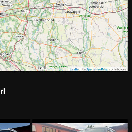
Leaflet
| ©
OpenStreetMap
contributors
rl