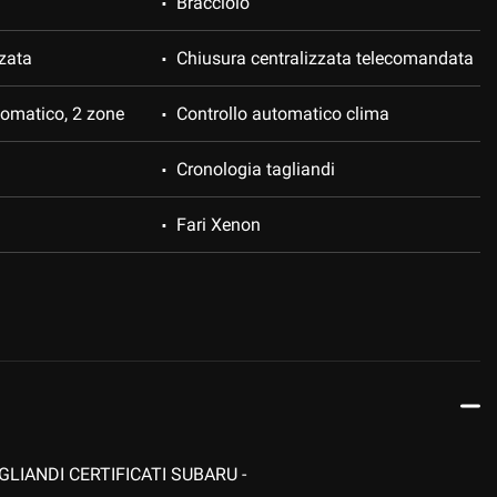
Bracciolo
zata
Chiusura centralizzata telecomandata
tomatico, 2 zone
Controllo automatico clima
Cronologia tagliandi
Fari Xenon
ettronico
Interni in pelle
ità
Luci diurne LED
trol
Portellone posteriore elettrico
Sensore di luce
GLIANDI CERTIFICATI SUBARU -