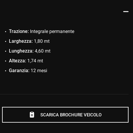
 LEASING CON POSSIBILITA'
A AD OGNI VOSTRA ESIGENZA!!!
Trazione:
Integrale permanente
Larghezza:
1,80 mt
ERE TUTTE LE NOSTRE PROMOZIONI
Lunghezza:
4,60 mt
ER
Altezza:
1,74 mt
DEGLI
Garanzia:
12 mesi
SCARICA BROCHURE VEICOLO