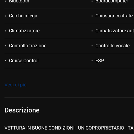
Bluetooth
Boardcomputer
Cerchi in lega
Chiusura centraliz
Climatizzatore
Climatizzatore au
Controllo trazione
Controllo vocale
Cruise Control
ESP
Fendinebbia
Immobilizzatore el
Vedi di più
Isofix
Limitatore di veloc
MP3
Park Distance Con
Descrizione
Regolazione elettrica sedili
Sedili riscaldati
VETTURA IN BUONE CONDIZIONI - UNICOPROPRIETARIO - TA