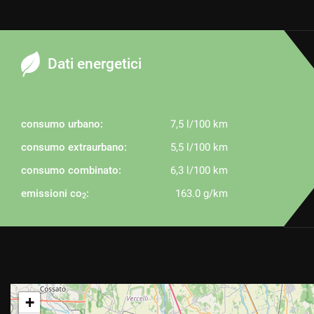
Dati energetici
consumo urbano:
7,5 l/100 km
consumo extraurbano:
5,5 l/100 km
consumo combinato:
6,3 l/100 km
emissioni co
:
163.0 g/km
2
+