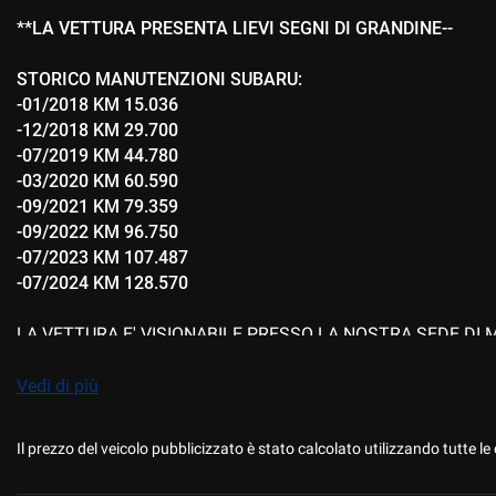
Sensore di pioggia
Servosterzo
**LA VETTURA PRESENTA LIEVI SEGNI DI GRANDINE--
Specchietti laterali elettrici
Telecamera per pa
STORICO MANUTENZIONI SUBARU:
-01/2018 KM 15.036
Trazione integrale
USB
-12/2018 KM 29.700
-07/2019 KM 44.780
Volante in pelle
Volante multifunz
-03/2020 KM 60.590
-09/2021 KM 79.359
-09/2022 KM 96.750
-07/2023 KM 107.487
-07/2024 KM 128.570
LA VETTURA E' VISIONABILE PRESSO LA NOSTRA SEDE DI M
PER INFORMAZIONI, APPUNTAMENTO E PRENOTAZIONE, C
Vedi di più
I NOSTRI SERVIZI:
Il prezzo del veicolo pubblicizzato è stato calcolato utilizzando tutte
- SERVIZIO DEDICATO ''
WHATSAPP WEB
'' DIRETTAMENTE 
(
WWW.MFMOTORS.IT
)