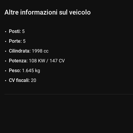
- FINANZIAMENTI PERSONALIZZATI STANDARD, MAXIRATA O
Altre informazioni sul veicolo
DI POLIZZA FURTO/INCENDIO - CRISTALLI- KASKO DEDICAT
Posti:
5
- VALUTAZIONE PERSONALIZZATA DEL VOSTRO USATO
Porte:
5
VISITA IL NOSTRO SITO WWW.MFMOTORS.IT PER CONOSC
Cilindrata:
1998 cc
* MF MOTORS MILANO DECLINA OGNI RESPONSABILITA' P
Potenza:
108 KW / 147 CV
EVENTUALI INESATTEZZE TECNICHE NELLA DESCRIZIONE 
Peso:
1.645 kg
EQUIPAGGIAMENTI E DEGLI ACCESSORI INDICATI.
CV fiscali:
20