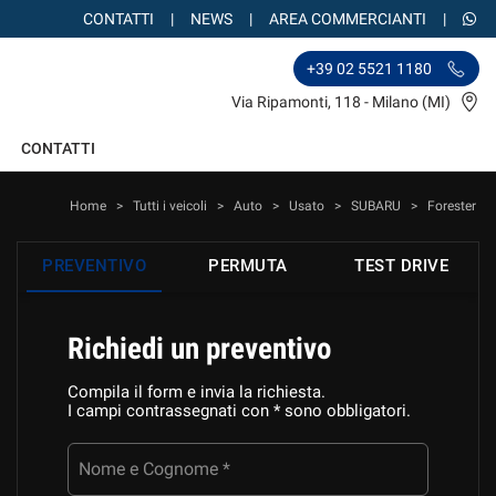
CONTATTI
NEWS
AREA COMMERCIANTI
+39 02 5521 1180
Via Ripamonti, 118 - Milano (MI)
CONTATTI
Home
>
Tutti i veicoli
>
Auto
>
Usato
>
SUBARU
>
Forester
PREVENTIVO
PERMUTA
TEST DRIVE
Richiedi un preventivo
Compila il form e invia la richiesta.
I campi contrassegnati con * sono obbligatori.
Nome e Cognome *