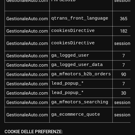
GestionaleAuto.com
PHPSESSID
sessione
GestionaleAuto.com
qtrans_front_language
365
GestionaleAuto.com
cookiesDirective
182
GestionaleAuto.com
cookiesDirective
sessione
GestionaleAuto.com
ga_logged_user
7
GestionaleAuto.com
ga_logged_user_data
7
GestionaleAuto.com
ga_mfmotors_b2b_orders
90
GestionaleAuto.com
lead_popup_*
7
GestionaleAuto.com
lead_popup_*
30
GestionaleAuto.com
ga_mfmotors_searching
sessione
GestionaleAuto.com
ga_ecommerce_quote
sessione
COOKIE DELLE PREFERENZE: