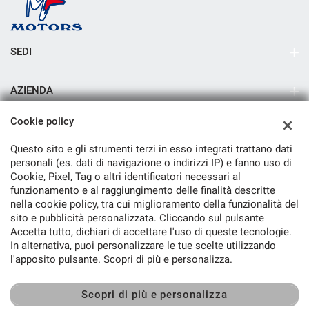
SEDI
Sede di Milano
AZIENDA
Azienda
Cookie policy
Contatti
Questo sito e gli strumenti terzi in esso integrati trattano dati
personali (es. dati di navigazione o indirizzi IP) e fanno uso di
Cookie, Pixel, Tag o altri identificatori necessari al
funzionamento e al raggiungimento delle finalità descritte
nella cookie policy, tra cui miglioramento della funzionalità del
TORNA IN CIMA
sito e pubblicità personalizzata. Cliccando sul pulsante
Accetta tutto, dichiari di accettare l'uso di queste tecnologie.
In alternativa, puoi personalizzare le tue scelte utilizzando
Copyright © 2026 M.F. Motors & C. Srl - P.IVA 05822470968 -
Leggi
l'apposito pulsante. Scopri di più e personalizza.
l'informativa sulla privacy
-
Cookie Policy
Sito creato da:
Scopri di più e personalizza