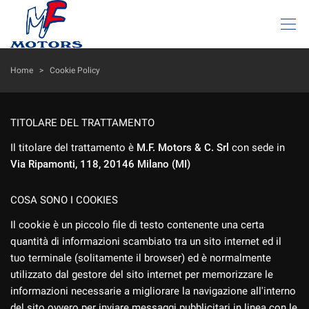
HOME
Home
>
Cookie Policy
LISTA VEICOLI
TITOLARE DEL TRATTAMENTO
AZIENDA
Il titolare del trattamento è
M.F. Motors & C. Srl
con sede in
Via Ripamonti, 118, 20146 Milano (MI)
I NOSTRI SERVIZI
COSA SONO I COOKIES
DICONO DI NOI
Il cookie è un piccolo file di testo contenente una certa
quantità di informazioni scambiato tra un sito internet ed il
tuo terminale (solitamente il browser) ed è normalmente
ACQUISTIAMO USATO
utilizzato dal gestore del sito internet per memorizzare le
informazioni necessarie a migliorare la navigazione all'interno
ASSISTENZA
del sito ovvero per inviare messaggi pubblicitari in linea con le