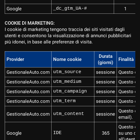
Google
_dc_gtm_UA-#
1
COOKIE DI MARKETING:
I cookie di marketing tengono traccia dei siti visitati dagli
utenti e consentono la visualizzazione di annunci pubblicitari
più idonei, in base alle preferenze di visita.
Durata
Provider
Nome cookie
Finalità
(giorni)
GestionaleAuto.com
utm_source
sessione
Questo coo
GestionaleAuto.com
utm_medium
sessione
Questo coo
GestionaleAuto.com
utm_campaign
sessione
Questo co
GestionaleAuto.com
utm_term
sessione
Questo coo
Questo coo
GestionaleAuto.com
utm_content
sessione
email).
Questo coo
Google
IDE
365
su uno deg
all'utente.