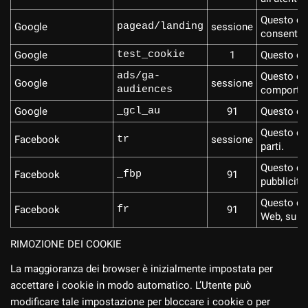
Questo coo
Google
pagead/landing
sessione
consente i
Google
test_cookie
1
Questo coo
ads/ga-
Questo coo
Google
sessione
audiences
comportame
Google
_gcl_au
91
Questo coo
Questo coo
Facebook
tr
sessione
parti.
Questo coo
Facebook
_fbp
91
pubblicità
Questo coo
Facebook
fr
91
Web, su si
RIMOZIONE DEI COOKIE
La maggioranza dei browser è inizialmente impostata per
accettare i cookie in modo automatico. L’Utente può
modificare tale impostazione per bloccare i cookie o per