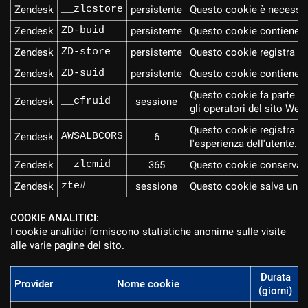
Zendesk
__zlcstore
persistente
Questo cookie è necessario
Zendesk
ZD-buid
persistente
Questo cookie contiene un 
Zendesk
ZD-store
persistente
Questo cookie registra se
Zendesk
ZD-suid
persistente
Questo cookie contiene un
Questo cookie fa parte dei
Zendesk
__cfruid
sessione
gli operatori del sito Web.
Questo cookie registra qua
Zendesk
AWSALBCORS
6
l'esperienza dell'utente.
Zendesk
__zlcmid
365
Questo cookie conserva lo 
Zendesk
zte#
sessione
Questo cookie salva un ID
COOKIE ANALITICI:
I cookie analitici forniscono statistiche anonime sulle visite
alle varie pagine del sito.
Durata
Provider
Nome cookie
(giorni)