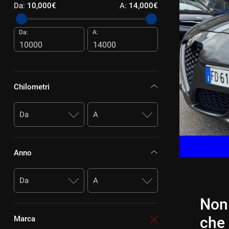
5
Da:
10,000€
A:
14,000€
CONTATTI
40 TDI 204 CV quattro S tronic Business Advanced
Da:
A:
CONTATTI
€
NEWS
Chilometri
AREA COMMERCIANTI
EICOLO
RICHIEDI INFO
Anno
Non 
che 
Marca