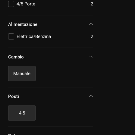
PEUGEOT
3
4/5 Porte
2
RENAULT
1
SUBARU
1
Alimentazione
SUZUKI
6
VOLKSWAGEN
2
Elettrica/Benzina
2
VOLVO
3
Cambio
Manuale
Posti
4-5