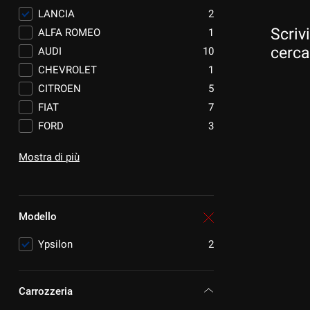
LANCIA
2
Scrivi
ALFA ROMEO
1
cerca
AUDI
10
CHEVROLET
1
CITROEN
5
FIAT
7
FORD
3
HYUNDAI
2
Mostra di più
JEEP
1
KIA
1
LAND ROVER
1
Modello
MAZDA
1
MERCEDES-BENZ
1
Ypsilon
2
MG
1
MINI
2
Carrozzeria
NISSAN
2