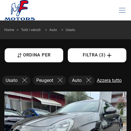
HOME
Home
>
Tutti i veicoli
>
Auto
>
Usato
LISTA VEICOLI
ORDINA PER
FILTRA (3)
AZIENDA
I NOSTRI SERVIZI
Usato
Peugeot
Auto
Azzera tutto
DICONO DI NOI
ACQUISTIAMO USATO
ASSISTENZA