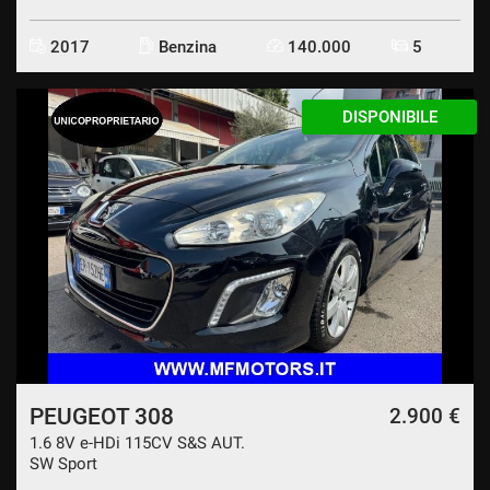
2017
Benzina
140.000
5
DISPONIBILE
PEUGEOT 308
2.900 €
1.6 8V e-HDi 115CV S&S AUT.
SW Sport