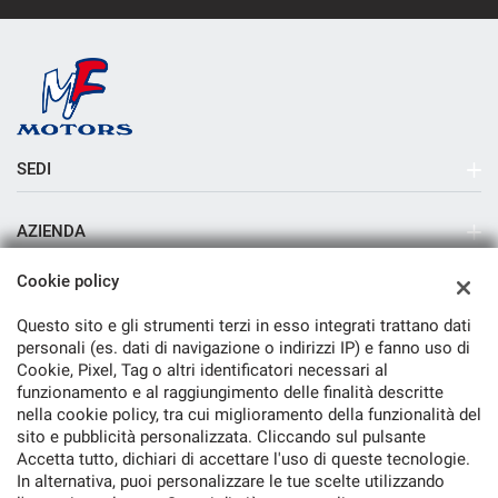
SEDI
Sede di Milano
AZIENDA
Azienda
Cookie policy
Contatti
Questo sito e gli strumenti terzi in esso integrati trattano dati
personali (es. dati di navigazione o indirizzi IP) e fanno uso di
Cookie, Pixel, Tag o altri identificatori necessari al
funzionamento e al raggiungimento delle finalità descritte
nella cookie policy, tra cui miglioramento della funzionalità del
TORNA IN CIMA
sito e pubblicità personalizzata. Cliccando sul pulsante
Accetta tutto, dichiari di accettare l'uso di queste tecnologie.
In alternativa, puoi personalizzare le tue scelte utilizzando
Copyright © 2026 M.F. Motors & C. Srl - P.IVA 05822470968 -
Leggi