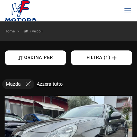
HOME
Home
>
Tutti i veicoli
LISTA VEICOLI
ORDINA PER
FILTRA (1)
AZIENDA
I NOSTRI SERVIZI
Mazda
Azzera tutto
DICONO DI NOI
ACQUISTIAMO USATO
ASSISTENZA