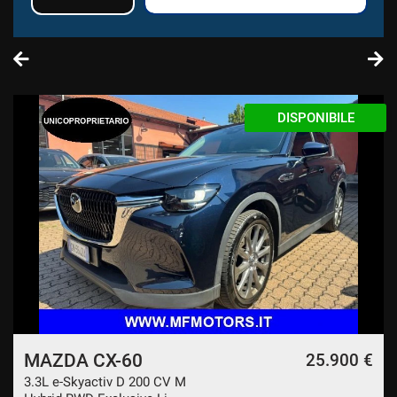
AZIENDALE
MAZDA CX-60
25.900 €
3.3L e-Skyactiv D 200 CV M