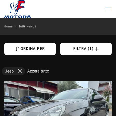
HOME
Home
>
Tutti i veicoli
LISTA VEICOLI
ORDINA PER
FILTRA (1)
AZIENDA
I NOSTRI SERVIZI
Jeep
Azzera tutto
DICONO DI NOI
ACQUISTIAMO USATO
ASSISTENZA